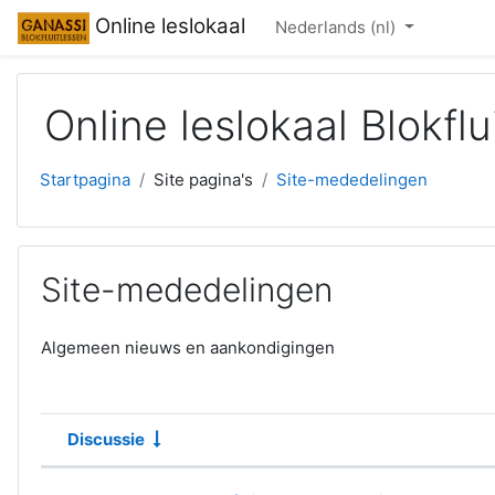
Ga naar hoofdinhoud
Online leslokaal
Nederlands ‎(nl)‎
Online leslokaal Blokflu
Startpagina
Site pagina's
Site-mededelingen
Site-mededelingen
Algemeen nieuws en aankondigingen
Discussie
Status
Lijst met discussies. Toont 2 van 2