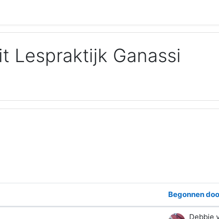
it Lespraktijk Ganassi
Begonnen doo
 discussies.