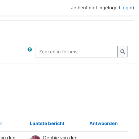
Je bent niet ingelogd (
Login
)
Zoeken in forums
Zoeken
r
Laatste bericht
Antwoorden
Acties
Debbie van den Berg
Debbie van den Berg