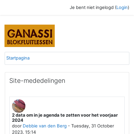
Ga naar hoofdinhoud
Je bent niet ingelogd (
Login
)
Online leslokaal Blokfluit Lespraktijk
Startpagina
Site-mededelingen
2 data om in je agenda te zetten voor het voorjaar
2024
door
Debbie van den Berg
-
Tuesday, 31 October
2023, 15:14